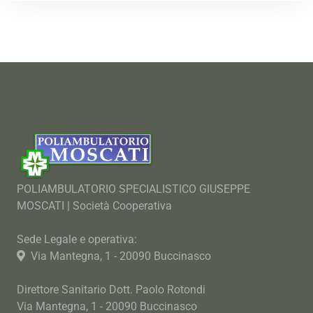
POLIAMBULATORIO SPECIALISTICO GIUSEPPE
MOSCATI | Società Cooperativa
Sede Legale e operativa:
Via Mantegna, 1 - 20090 Buccinasco
Direttore Sanitario Dott. Paolo Rotondi
Via Mantegna, 1 - 20090 Buccinasco