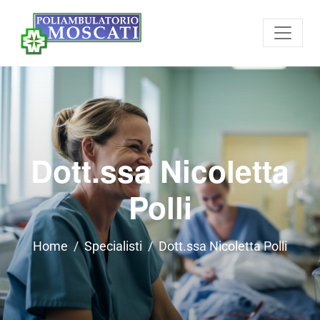
Dott.ssa Nicoletta
Polli
Home
Specialisti
Dott.ssa Nicoletta Polli